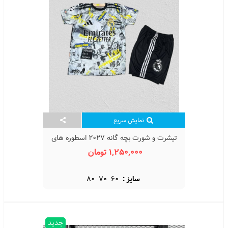
نمایش سریع
تیشرت و شورت بچه گانه 2027 اسطوره های
رئال مادرید Real Madrid 2027
1,250,000 تومان
سایز :
60
70
80
جدید