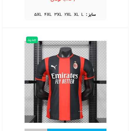
سایز :
L
XL
2XL
3XL
4XL
5XL
جدید