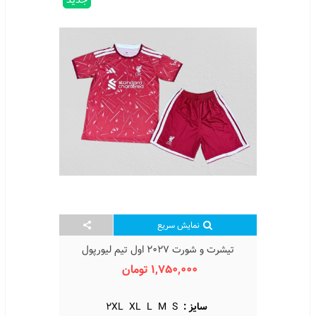
نمایش سریع
تیشرت و شورت 2027 اول تیم لیورپول
Liverpool Home Kit 2027
1,750,000 تومان
سایز :
S
M
L
XL
2XL