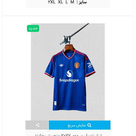
سایز :
M
L
XL
2XL
جدید
نمایش سریع
تیشرت پلیری دوم 2027 منچستر یونایتد