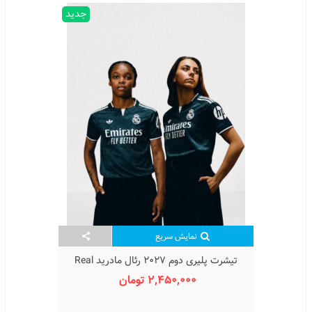
جدید
نمایش سریع
تیشرت پلیری دوم 2027 رئال مادرید Real
Madrid Away Kit 2027
2,450,000 تومان