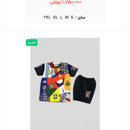
1,750,000 تومان
سایز :
S
M
L
XL
2XL
جدید