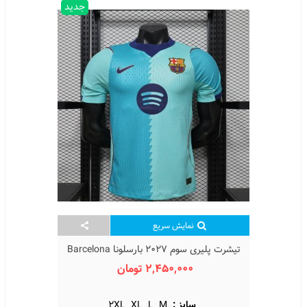
جدید
نمایش سریع
تیشرت پلیری سوم 2027 بارسلونا Barcelona
3rd Kit 2027
2,450,000 تومان
سایز :
M
L
XL
2XL