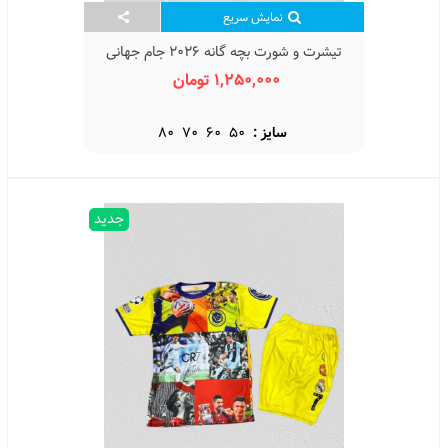
نمایش سریع
تیشرت و شورت بچه گانه 2026 جام جهانی
World Cup 2026 Kid's
1,250,000 تومان
سایز :
50
60
70
80
جدید