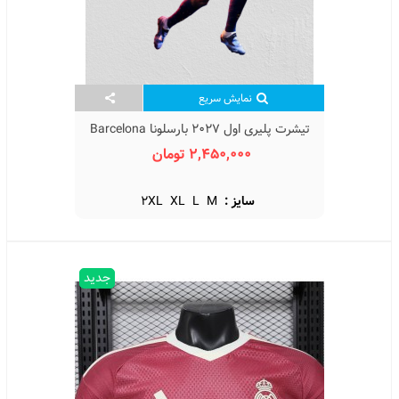
نمایش سریع
تیشرت پلیری اول 2027 بارسلونا Barcelona
Home Kit 2027
2,450,000 تومان
سایز :
M
L
XL
2XL
جدید