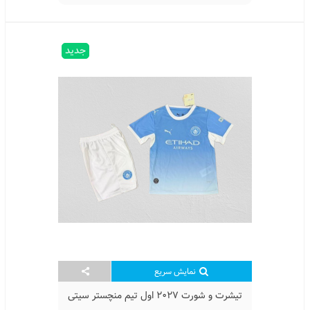
جدید
نمایش سریع
تیشرت و شورت 2027 اول تیم منچستر سیتی
Manchester City Home Kit 2027