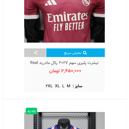
نمایش سریع
تیشرت پلیری سوم 2027 رئال مادرید Real
Madrid 3rd Kit 2027
2,450,000 تومان
سایز :
M
L
XL
2XL
جدید