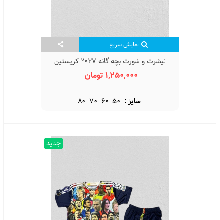
نمایش سریع
تیشرت و شورت بچه گانه 2027 کریستین
رونالدو Cristiano Ronaldo 2027
1,250,000 تومان
سایز :
50
60
70
80
جدید