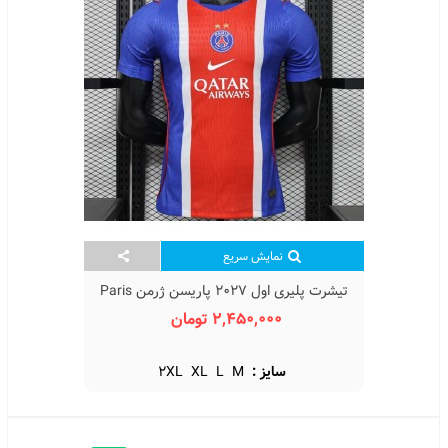
نمایش سریع
تیشرت پلیری اول 2027 پاریسن ژرمن Paris
Saint-Germain Home Kit 2027
2,450,000 تومان
سایز :
M
L
XL
2XL