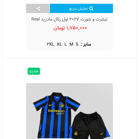
نمایش سریع
تیشرت و شورت 2027 اول رئال مادرید Real
Madrid 2027 Home Kit
1,750,000 تومان
سایز :
S
M
L
XL
2XL
جدید