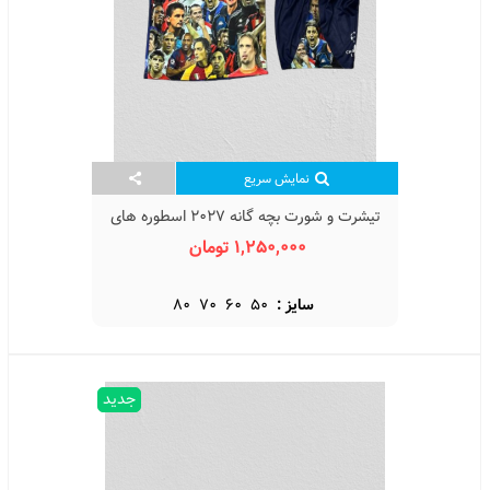
نمایش سریع
تیشرت و شورت بچه گانه 2027 اسطوره های
فوتبال Legendary Football 2027
1,250,000 تومان
سایز :
50
60
70
80
جدید