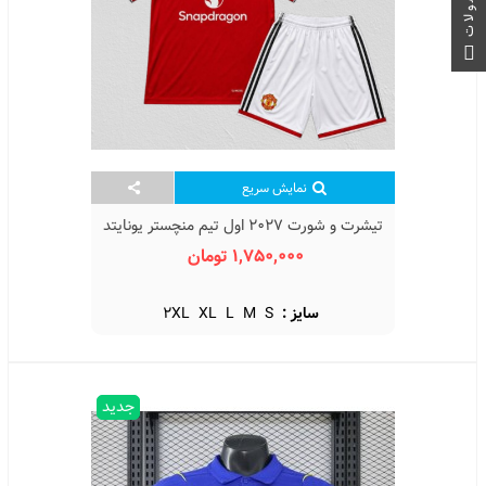
نمایش سریع
تیشرت و شورت 2027 اول تیم منچستر یونایتد
Manchester United Home Kit 2027
1,750,000 تومان
سایز :
S
M
L
XL
2XL
جدید