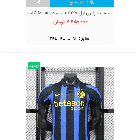
نمایش سریع
تیشرت پلیری اول 2027 آث میلان AC Milan
Home Kit 2027
2,450,000 تومان
سایز :
M
L
XL
2XL
جدید