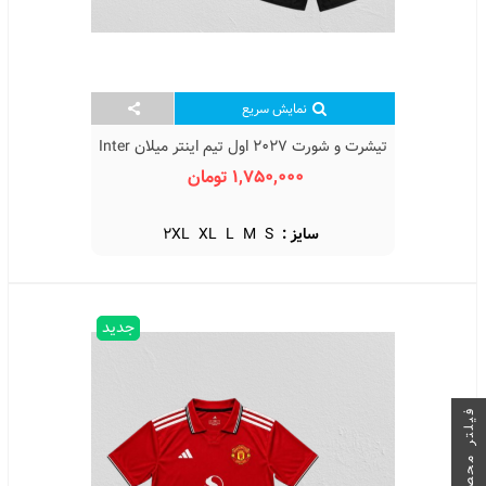
نمایش سریع
تیشرت و شورت 2027 اول تیم اینتر میلان Inter
Milan Home Kit 2027
1,750,000 تومان
سایز :
S
M
L
XL
2XL
جدید
فیلتر محصولات