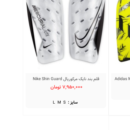
Adidas Messi G
قلم بند نایک مرکوریال Nike Shin Guard
نمایش سریع
Mercurial DN3611-100
7,950,000 تومان
سایز :
S
M
L