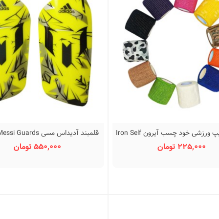
چسب گریپ ورزشی خود چسب آیرون Iron Self
قلمبند آدیداس مسی uards
نمایش سریع
نمایش سریع
2
Adhesive Sports Band
225,000 تومان
550,000 تومان