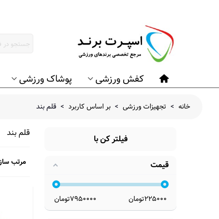
کفش ورزشی
پوشاک ورزشی
خانه
>
تجهیزات ورزشی
>
بر اساس کاربرد
>
قلم بند
قلم بند
فیلتر کن با
مرتب ساز
قیمت
225000
تومان
7950000
تومان