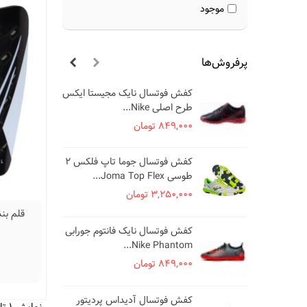
موجود
پرفروش‌ها
کفش فوتسال نایک مجیستا ایکس
کف
طرح اصلی Nike...
es
849,000 تومان
000
کفش فوتسال جوما تاپ فلکس 2
کف
طوسی Joma Top Flex...
..
3,250,000 تومان
000
-010
کف
کفش فوتسال نایک فانتوم جورابی
طرح ا
Nike Phantom...
000
849,000 تومان
کف
کفش فوتسال آدیداس پردیتور