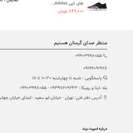
نمایش 1 تا 5 از 5 مورد
سفید ze
های کپی Adidas...
000
849,000 تومان
منتظر صدای گرمتان هستیم
09903998055
09199091928
پاسخگویی : شنبه تا چهارشنبه 10:30 تا 18
بله ،ایتا و روبیکا : 09397209243 - 09903998055
آدرس دفتر فنی: تهران - خیابان ابو سعید - ابتدای خیابان جهانبانی -
درباره اسپرت برند