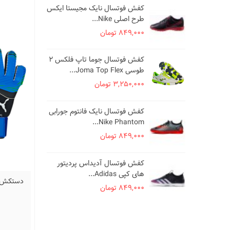
کفش فوتسال نایک مجیستا ایکس
کف
طرح اصلی Nike...
es
849,000 تومان
000
کفش فوتسال جوما تاپ فلکس 2
کف
طوسی Joma Top Flex...
..
3,250,000 تومان
000
کف
کفش فوتسال نایک فانتوم جورابی
طرح ا
Nike Phantom...
000
849,000 تومان
کف
کفش فوتسال آدیداس پردیتور
سفید ze
های کپی Adidas...
دستکش گلری پ
000
849,000 تومان