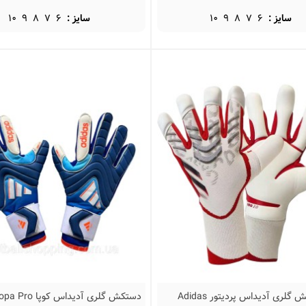
سایز :
6
7
8
9
10
سایز :
6
7
8
9
10
دستکش گلری آدیداس پردیتور Adidas
دستکش گلری آدیداس 
نمایش سریع
نمایش سریع