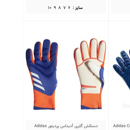
سایز :
6
7
8
9
10
کوپا Adidas Copa Pro
دستکش گلری آدیداس پردیتور Adidas
نمایش سریع