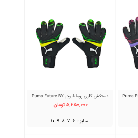
دستکش گلری پوما فیوچر Puma Future BY
نمایش سریع
5,250,000 تومان
سایز :
6
7
8
9
10