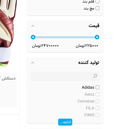
قلم بند
مچ بند
قیمت
225000
تومان
24700000
تومان
تولید کننده
Adidas
Asics
Converse
FILA
FINIS
ادامه...