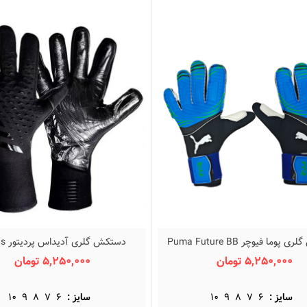
ش والیبال اسیکس طرح اصلی
Asics Volleyball Sho
3,250, تومان
ش فوتسال نایک فانتوم جورابی
Nike Phantom.
849, تومان
ش فوتسال نایک تمپو ایکس
صلی Nike Tiempo...
849, تومان
ش والیبال اسیکس متارايز
Asics Metari...
وما فیوچر Puma Future BB
دستکش 
نمایش سریع
نمایش سریع
3,250, تومان
Predator Pro
5,250,000 تومان
5,250,000 تومان
سایز :
6
7
8
9
10
سایز :
6
7
8
9
10