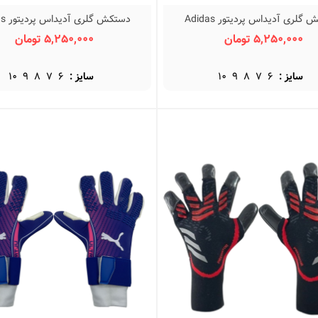
دستکش گلری آدیداس پردیتور Adidas
دستکش 
نمایش سریع
نمایش سریع
Predator
Predator BO
5,250,000 تومان
5,250,000 تومان
سایز :
6
7
8
9
10
سایز :
6
7
8
9
10