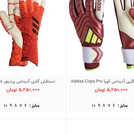
دستکش گلری آدیداس کوپا Adidas Copa Pro
دستکش 
نمایش سریع
نمایش سریع
Predator Pro
URG 2.0
5,250,000 تومان
5,250,000 تومان
سایز :
6
7
8
9
10
سایز :
6
7
8
9
10