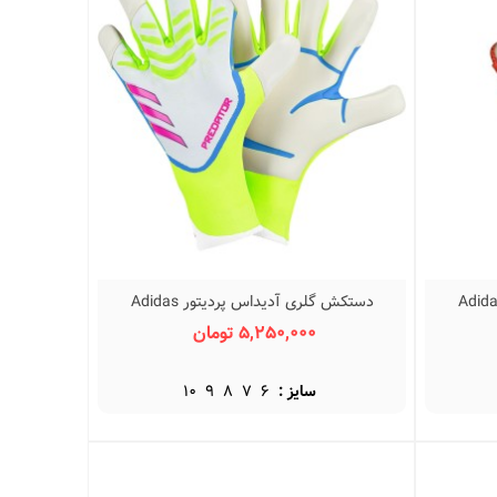
گلری آدیداس پردیتور Adidas
دستکش گلری آدیداس پردیتور Adidas
نمایش سریع
Predator Pro
5,250,000 تومان
سایز :
6
7
8
9
10