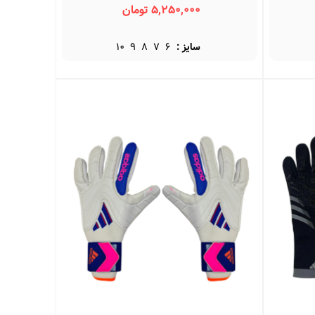
Predator BO
5,250,000 تومان
سایز :
6
7
8
9
10