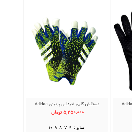
گلری آدیداس پردیتور Adidas
دستکش گلری آدیداس پردیتور Adidas
نمایش سریع
Predator Pro
5,250,000 تومان
سایز :
6
7
8
9
10