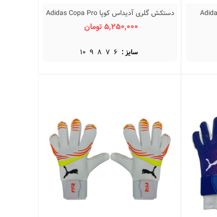
گلری آدیداس پردیتور Adidas
دستکش گلری آدیداس کوپا Adidas Copa Pro
نمایش سریع
URG 2.0
5,250,000 تومان
سایز :
6
7
8
9
10