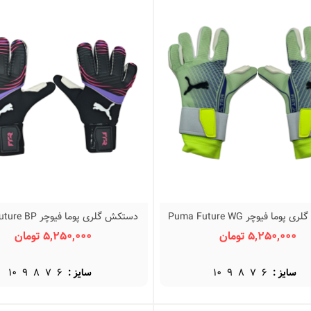
وما فیوچر Puma Future WG
دستکش گلری پوما فیوچر Puma Future BP
نمایش سریع
نمایش سریع
5,250,000 تومان
5,250,000 تومان
سایز :
6
7
8
9
10
سایز :
6
7
8
9
10