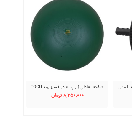
رولر تناسب اندام لیوآپ برند LIVE UP مدل
صفحه تعادلي (توپ تعادل) سبز برند TOGU
نمایش سریع
مدل BARSIL
8,250,000 تومان