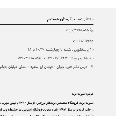
منتظر صدای گرمتان هستیم
09903998055
09199091928
پاسخگویی : شنبه تا چهارشنبه 10:30 تا 18
بله ،ایتا و روبیکا : 09397209243 - 09903998055
آدرس دفتر فنی: تهران - خیابان ابو سعید - ابتدای خیابان جهانبانی -
درباره اسپرت برند
اسپرت برند، فروشگاه ت
را جلب کرده و در سال 1393 نامزد برترین فروشگاه اینترن