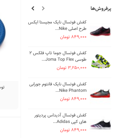
پرفروش‌ها
کفش فوتسال نایک مجیستا ایکس
کف
طرح اصلی Nike...
es
849,000 تومان
000
کفش فوتسال جوما تاپ فلکس 2
کف
طوسی Joma Top Flex...
..
3,250,000 تومان
000
کف
کفش فوتسال نایک فانتوم جورابی
توپ 
طرح ا
Nike Phantom...
000
849,000 تومان
کف
کفش فوتسال آدیداس پردیتور
سفید ze
های کپی Adidas...
000
849,000 تومان