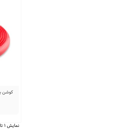
کوشن بال 35 سانتی متری بر
نمایش 1 تا 9 از 9 مورد