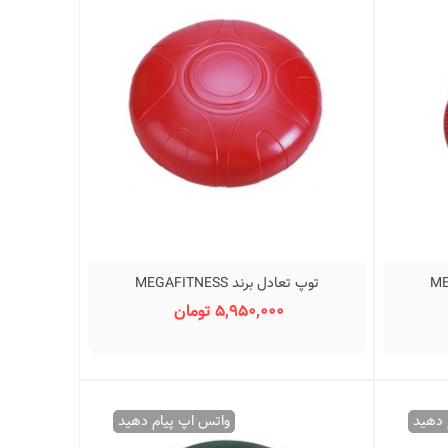
توپ تعادل برند MEGAFITNESS
نمایش سریع
5,950,000 تومان
 دهید
واتس اپ پیام دهید