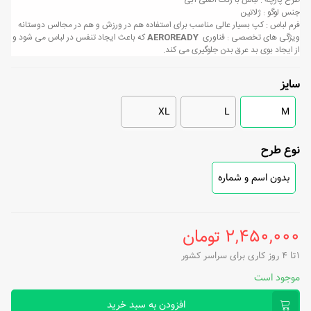
طرح پارچه : لباس با رنگ اصلی آبی
جنس لوگو : ژلاتین
فرم لباس : کپ بسیار عالی مناسب برای استفاده هم در ورزش و هم در مجالس دوستانه
ویژگی های تخصصی : فناوری
AEROREADY
که باعث ایجاد تنفس در لباس می شود و
از ایجاد بوی بد عرق بدن جلوگیری می کند.
سایز
XL
L
M
نوع طرح
بدون اسم و شماره
2,450,000 تومان
1تا 4 روز کاری برای سراسر کشور
موجود است
افزودن به سبد خرید