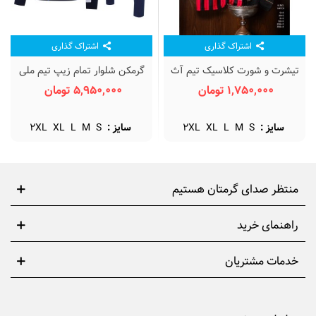
اشتراک گذاری
اشتراک گذاری
تیشرت و شورت کلاسیک تیم آث
گرمکن شلوار تمام زیپ تیم ملی
میلان Ac Milan Classic Home
ایتالیا آبی Italy Full Zip
1,750,000 تومان
5,950,000 تومان
Sweatpants
Kit 2013
سایز :
S
M
L
XL
2XL
سایز :
S
M
L
XL
2XL
منتظر صدای گرمتان هستیم
راهنمای خرید
خدمات مشتریان