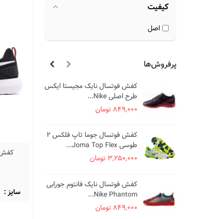
کیفیت
اصل
پرفروش‌ها
کفش فوتسال نایک مجیستا ایکس
کف
طرح اصلی Nike...
es
849,000 تومان
000
کفش فوتسال جوما تاپ فلکس 2
کف
طوسی Joma Top Flex...
..
3,250,000 تومان
000
7
کف
کفش فوتسال نایک فانتوم جورابی
سایز :
طرح ا
Nike Phantom...
000
849,000 تومان