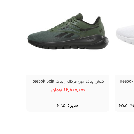
ردانه ریباک Reebok Split
کفش پیاده روی مردانه ریباک Reebok Split
نمایش سریع
Flex 100238228
16,800,000 تومان
4
45.5
سایز :
42.5