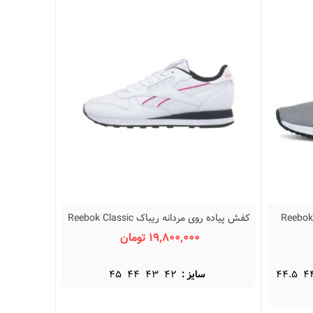
ردانه ریباک Reebok Lite
کفش پیاده روی مردانه ریباک Reebok Classic
نمایش سریع
Leather Sneakers 100209485
19,800,000 تومان
4
44.5
سایز :
42
43
44
45