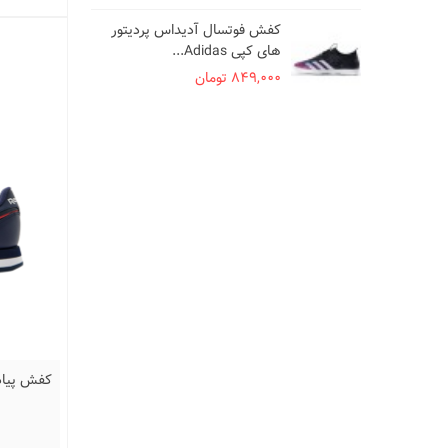
کف
کفش فوتسال آدیداس پردیتور
سفید ze
های کپی Adidas...
000
849,000 تومان
41