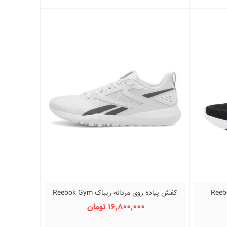
روی مردانه ریباک Reebok
کفش پیاده روی مردانه ریباک Reebok Gym
نمایش سریع
Flexagon Energy TR 4 100201970 White
16,800,000 تومان