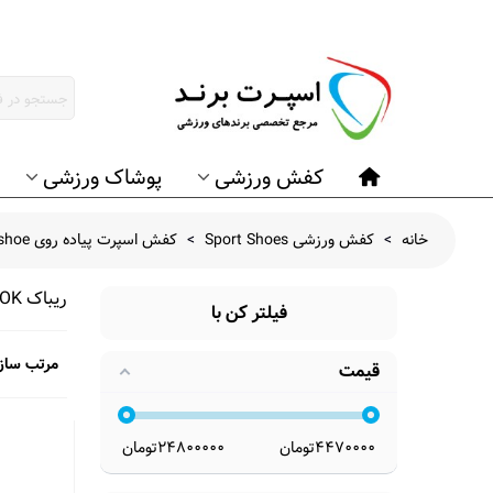
کفش ورزشی
پوشاک ورزشی
خانه
>
کفش ورزشی Sport Shoes
>
کفش اسپرت پیاده روی Running shoe
ریباک REEBOK
فیلتر کن با
مرتب ساز
قیمت
4470000
تومان
24800000
تومان