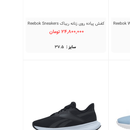
 ریباک Reebok Women's
کفش پیاده روی زنانه ریباک Reebok Sneakers
نمایش سریع
Dmx Comfort + 100034130 Black
24,800,000 تومان
سایز :
37.5