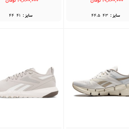
19,800,000 تومان
19,800,000 تومان
سایز :
43
44.5
سایز :
41
44