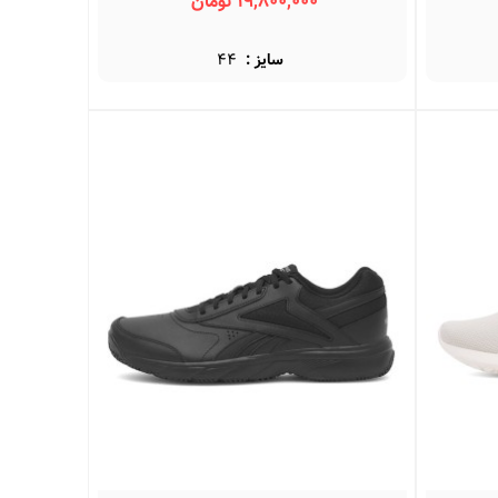
19,800,000 تومان
سایز :
44