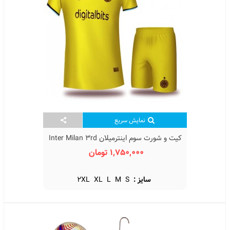
نمایش سریع
کیت و شورت سوم اینترمیلان Inter Milan 3rd
Kit 2023 With Short
1,750,000 تومان
سایز :
S
M
L
XL
2XL