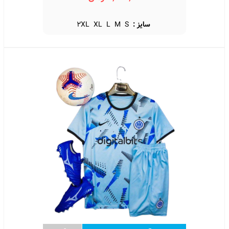
سایز :
S
M
L
XL
2XL