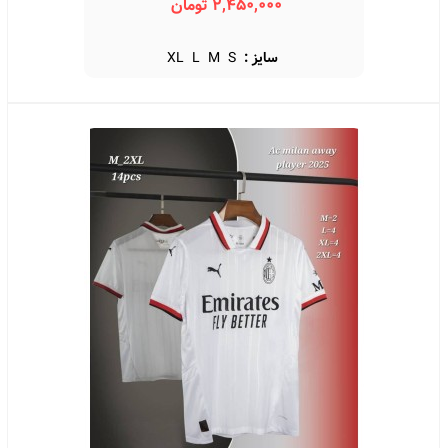
2,450,000 تومان
سایز :
S
M
L
XL