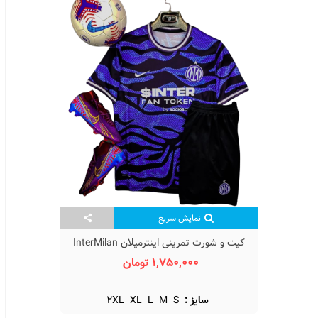
نمایش سریع
کیت و شورت تمرینی اینترمیلان InterMilan
Concept Kit 2022/23 With Short
1,750,000 تومان
سایز :
S
M
L
XL
2XL