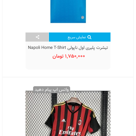
نمایش سریع
تیشرت پلیری اول ناپولی Napoli Home T-Shirt
2026
1,750,000 تومان
واتس اپ پیام دهید