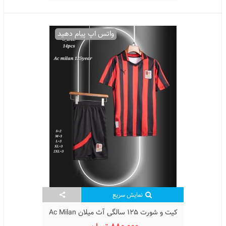
واتس اپ پیام دهید
نمایش سریع
کیت و شورت 125 سالگی آث میلان Ac Milan
125 Old Kit Home