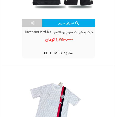
نمایش سریع
کیت و شورت سوم یوونتوس Juventus 3rd Kit
2023/24 With Short
1,750,000 تومان
سایز :
S
M
L
XL