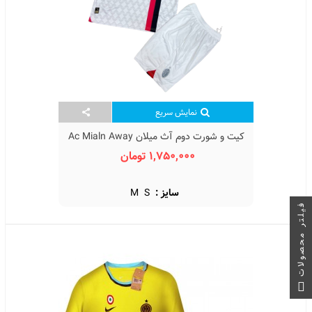
نمایش سریع
کیت و شورت دوم آث میلان Ac Mialn Away
Kit 2023/24 With Short
1,750,000 تومان
سایز :
S
M
فیلتر محصولات