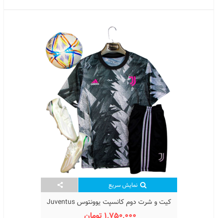
نمایش سریع
کیت و شرت دوم کانسپت یوونتوس Juventus
Training Kit 2023/24 With Short
1,750,000 تومان