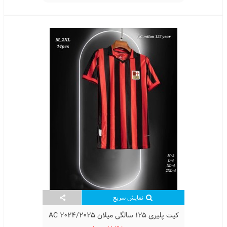
نمایش سریع
کیت پلیری 125 سالگی میلان 2024/2025 AC
Milan 125 YO Kit Player