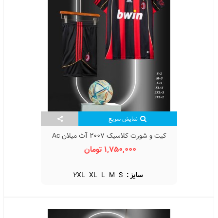
نمایش سریع
کیت و شورت کلاسیک 2007 آث میلان Ac
Milan Classic Kit Home 2007
1,750,000 تومان
سایز :
S
M
L
XL
2XL