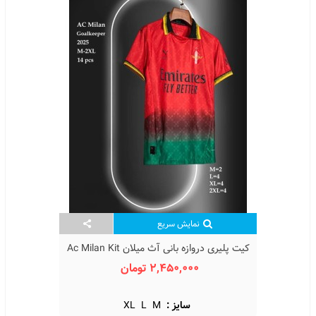
نمایش سریع
کیت پلیری دروازه بانی آث میلان Ac Milan Kit
GoalKeeper 2025
2,450,000 تومان
سایز :
M
L
XL